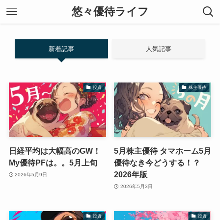
悠々優待ライフ
新着記事
人気記事
投資
株主優待
日経平均は大幅高のGW！
5月株主優待 タマホーム5月
My優待PFは。。5月上旬
優待なき今どうする！？
2026年版
2026年5月9日
2026年5月3日
投資
投資