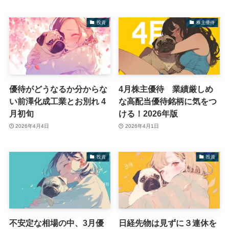
投資
株主優待
優待がどうなるか分からな
4月株主優待 業績厳しめ
い前澤化成工業とお別れ 4
な高配当優待銘柄に気をつ
月初旬
ける！2026年版
2026年4月4日
2026年4月1日
投資
投資
不安定な相場の中、3月優
日経先物は見ずに３連休を