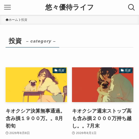
悠々優待ライフ
ホーム
投資
投資
– category –
投資
投資
キオクシア決算無事通過。
キオクシア週末ストップ高
含み損１９００万。。8月
も含み損２０００万持ち越
初旬
し。。7月末
2026年8月8日
2026年8月1日