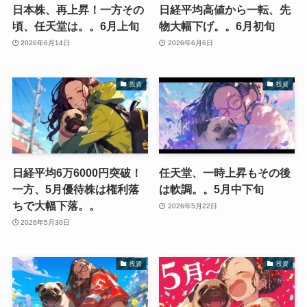
日本株、再上昇！一方その
日経平均高値から一転、先
頃、任天堂は。。6月上旬
物大幅下げ。。6月初旬
2026年6月14日
2026年6月6日
投資
投資
日経平均6万6000円突破！
任天堂、一時上昇もその後
一方、5月優待株は権利落
は軟調。。5月中下旬
ちで大幅下落。。
2026年5月22日
2026年5月30日
投資
投資