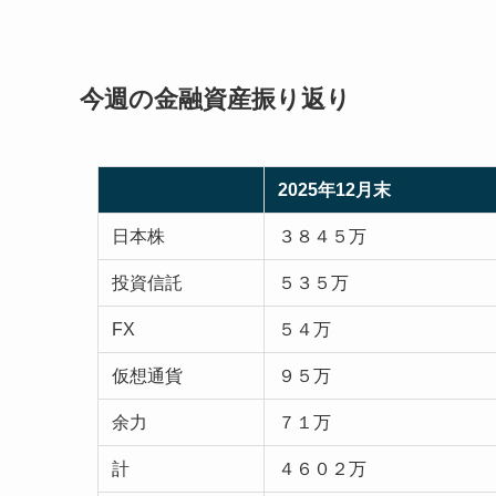
今週の金融資産振り返り
2025年12月末
日本株
３８４５万
投資信託
５３５万
FX
５４万
仮想通貨
９５万
余力
７１万
計
４６０２万