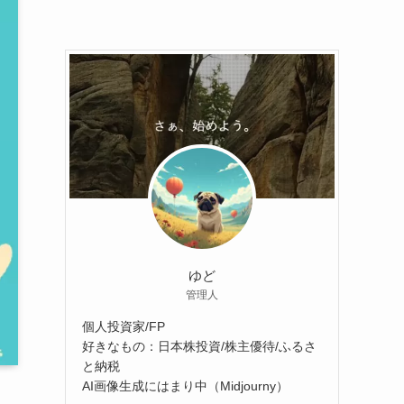
ゆど
管理人
個人投資家/FP
好きなもの：日本株投資/株主優待/ふるさ
と納税
AI画像生成にはまり中（Midjourny）