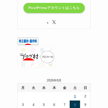
PostPrimeアカウントはこちら
2026年8月
月
火
水
木
金
土
日
1
2
3
4
5
6
7
8
9