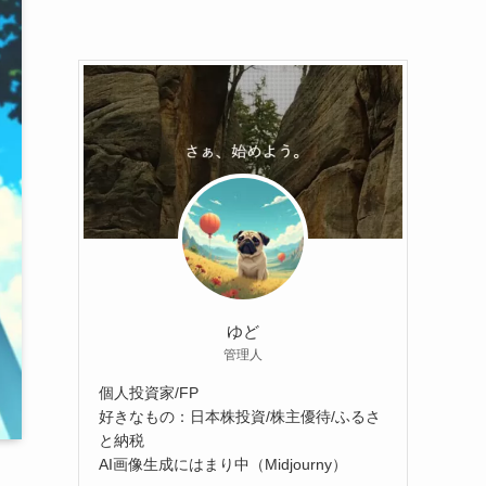
ゆど
管理人
個人投資家/FP
好きなもの：日本株投資/株主優待/ふるさ
と納税
AI画像生成にはまり中（Midjourny）