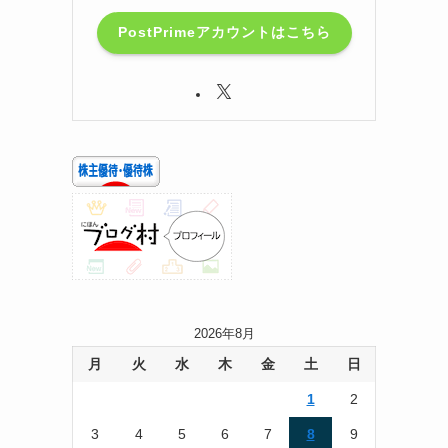
PostPrimeアカウントはこちら
2026年8月
月
火
水
木
金
土
日
1
2
3
4
5
6
7
8
9