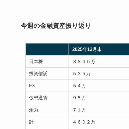
今週の金融資産振り返り
2025年12月末
日本株
３８４５万
投資信託
５３５万
FX
５４万
仮想通貨
９５万
余力
７１万
計
４６０２万