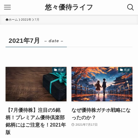
悠々優待ライフ
ホーム
2021年
7月
2021年7月
– date –
投資
投資
【7月優待株】注目の5銘
なぜ優待株ガチホ戦略にな
柄！プレミアム優待倶楽部
ったのか？
銘柄にはご注意を！2021年
2021年7月17日
版