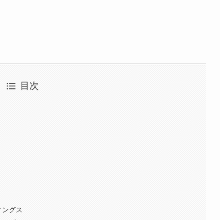
目次
ィングス