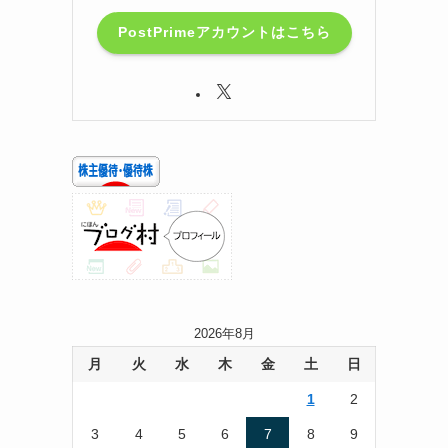
PostPrimeアカウントはこちら
2026年8月
月
火
水
木
金
土
日
1
2
3
4
5
6
7
8
9