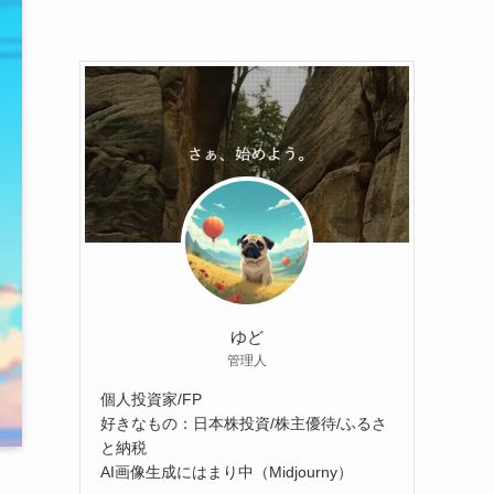
ゆど
管理人
個人投資家/FP
好きなもの：日本株投資/株主優待/ふるさ
と納税
AI画像生成にはまり中（Midjourny）