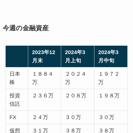
今週の金融資産
2023年12
2024年3
2024年3
月末
月上旬
月中旬
日本
１８８４
２０２４
１９７２
株
万
万
万
投資
２３６万
２０８万
１９８万
信託
FX
２４万
３０万
３０万
仮想
３１万
３８万
３８万