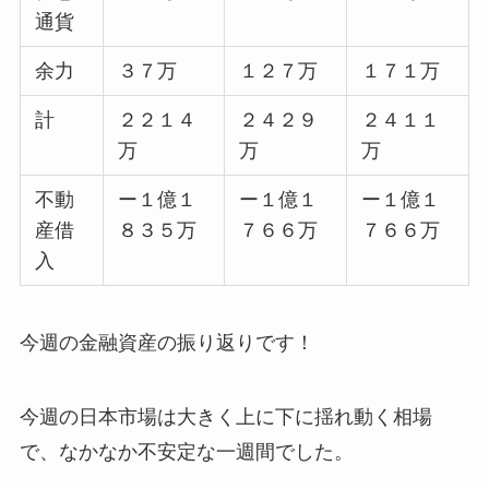
通貨
余力
３７万
１２７万
１７１万
計
２２１４
２４２９
２４１１
万
万
万
不動
ー１億１
ー１億１
ー１億１
産借
８３５万
７６６万
７６６万
入
今週の金融資産の振り返りです！
今週の日本市場は大きく上に下に揺れ動く相場
で、なかなか不安定な一週間でした。