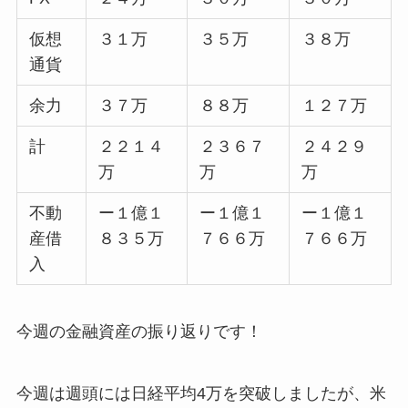
仮想
３１万
３５万
３８万
通貨
余力
３７万
８８万
１２７万
計
２２１４
２３６７
２４２９
万
万
万
不動
ー１億１
ー１億１
ー１億１
産借
８３５万
７６６万
７６６万
入
今週の金融資産の振り返りです！
今週は週頭には日経平均4万を突破しましたが、米