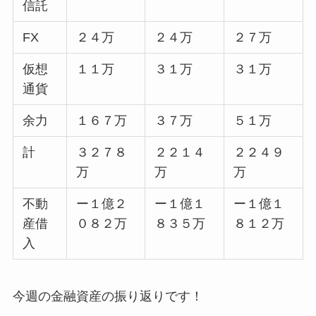
信託
FX
２４万
２４万
２７万
仮想
１１万
３１万
３１万
通貨
余力
１６７万
３７万
５１万
計
３２７８
２２１４
２２４９
万
万
万
不動
ー１億２
ー１億１
ー１億１
産借
０８２万
８３５万
８１２万
入
今週の金融資産の振り返りです！