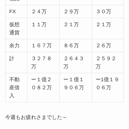
FX
２４万
２９万
３０万
仮想
１１万
２１万
２１万
通貨
余力
１６７万
８６万
２６万
計
３２７８
２６４３
２５９２
万
万
万
不動
ー１億２
ー１億１
ー1億１９
産借
０８２万
９０６万
０６万
入
今週もお疲れさまでした～