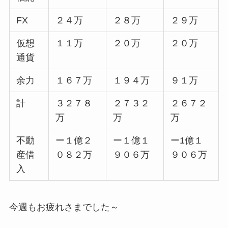
FX
２４万
２８万
２９万
仮想
１１万
２０万
２０万
通貨
余力
１６７万
１９４万
９１万
計
３２７８
２７３２
２６７２
万
万
万
不動
ー１億２
ー１億１
ー1億１
産借
０８２万
９０６万
９０６万
入
今週もお疲れさまでした～