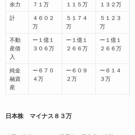
余力
７１万
１１５万
１３２万
計
４６０２
５１７４
５１２３
万
万
万
不動
ー１億１
ー１億１
ー１億１
産借
３０６万
２６６万
２６６万
入
純金
ー６７０
ー６０９
ー６１４
融資
４万
２万
３万
産
日本株 マイナス８３万