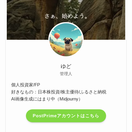
ゆど
管理人
個人投資家/FP
好きなもの：日本株投資/株主優待/ふるさと納税
AI画像生成にはまり中（Midjourny）
PostPrimeアカウントはこちら