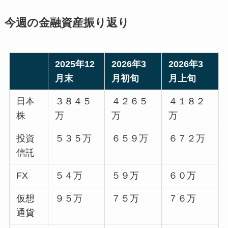
今週の金融資産振り返り
2025年12
2026年3
2026年3
月末
月初旬
月上旬
日本
３８４５
４２６５
４１８２
株
万
万
万
投資
５３５万
６５９万
６７２万
信託
FX
５４万
５９万
６０万
仮想
９５万
７５万
７６万
通貨