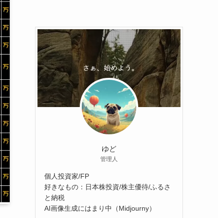
ゆど
管理人
個人投資家/FP
好きなもの：日本株投資/株主優待/ふるさ
と納税
AI画像生成にはまり中（Midjourny）