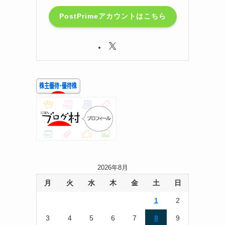
PostPrimeアカウントはこちら
2026年8月
月
火
水
木
金
土
日
1
2
3
4
5
6
7
8
9