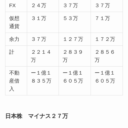
FX
２４万
３７万
３７万
仮想
３１万
５３万
７１万
通貨
余力
３７万
１２７万
１７２万
計
２２１４
２８３９
２８５６
万
万
万
不動
ー１億１
ー１億１
ー１億１
産借
８３５万
６０５万
６０５万
入
日本株 マイナス２７万