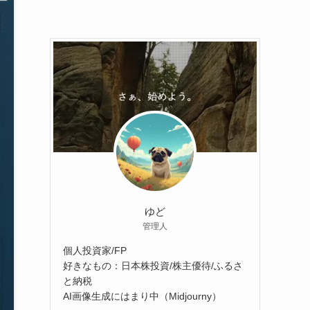
ゆど
管理人
個人投資家/FP
好きなもの：日本株投資/株主優待/ふるさ
と納税
AI画像生成にはまり中（Midjourny）