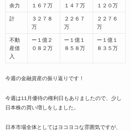
余力
１６７万
１４７万
１２０万
計
３２７８
２２６７
２２７６
万
万
万
不動
ー１億２
ー１億１
ー１億１
産借
０８２万
８５８万
８３５万
入
今週の金融資産の振り返りです！
今週は11月優待の権利日もありましたので、少し
日本株の買い増しをしました。
日本市場全体としてはヨコヨコな雰囲気ですが、