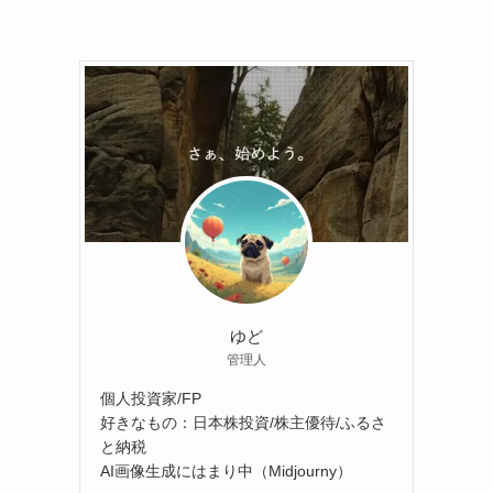
ゆど
管理人
個人投資家/FP
好きなもの：日本株投資/株主優待/ふるさ
と納税
AI画像生成にはまり中（Midjourny）