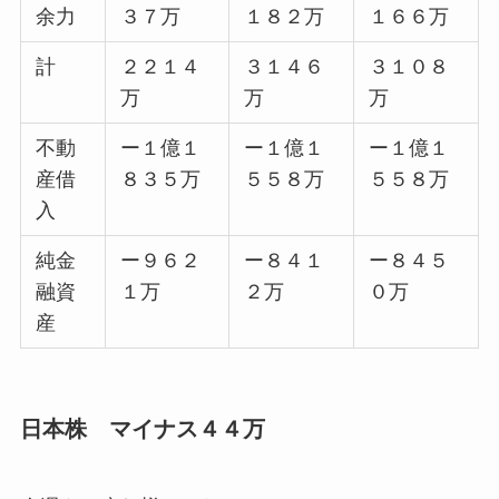
余力
３７万
１８２万
１６６万
計
２２１４
３１４６
３１０８
万
万
万
不動
ー１億１
ー１億１
ー１億１
産借
８３５万
５５８万
５５８万
入
純金
ー９６２
ー８４１
ー８４５
融資
１万
２万
０万
産
日本株 マイナス４４万