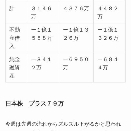
計
３１４６
４３７６万
４４８２
万
万
不動
ー１億１
ー１億１３
ー１億１
産借
５５８万
２６万
３２６万
入
純金
ー８４１
ー６９５０
ー６８４
融資
２万
万
４万
産
日本株 プラス７９万
今週は先週の流れからズルズル下がるかと思われ