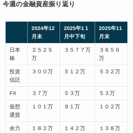
今週の金融資産振り返り
2024年12
2025年1１
2025年11
月末
月中下旬
月末
日本
２５２５
３５７７万
３６５６
株
万
万
投資
３００万
５１２万
５３２万
信託
FX
３７万
５３万
５３万
仮想
１０１万
９１万
１０２万
通貨
余力
１８２万
１４２万
１３８万