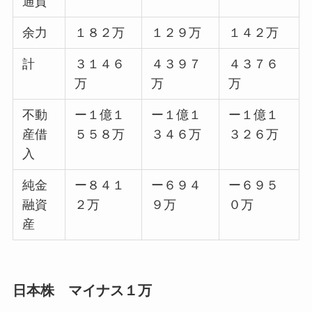
通貨
余力
１８２万
１２９万
１４２万
計
３１４６
４３９７
４３７６
万
万
万
不動
ー１億１
ー１億１
ー１億１
産借
５５８万
３４６万
３２６万
入
純金
ー８４１
ー６９４
ー６９５
融資
２万
９万
０万
産
日本株 マイナス１万