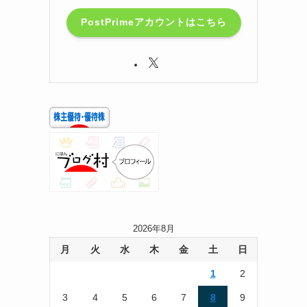
PostPrimeアカウントはこちら
2026年8月
月
火
水
木
金
土
日
1
2
3
4
5
6
7
8
9