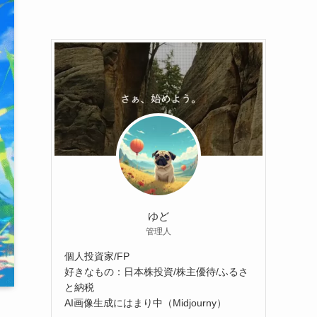
ゆど
管理人
個人投資家/FP
好きなもの：日本株投資/株主優待/ふるさ
と納税
AI画像生成にはまり中（Midjourny）