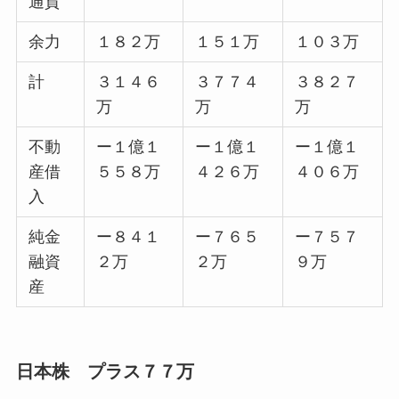
通貨
余力
１８２万
１５１万
１０３万
計
３１４６
３７７４
３８２７
万
万
万
不動
ー１億１
ー１億１
ー１億１
産借
５５８万
４２６万
４０６万
入
純金
ー８４１
ー７６５
ー７５７
融資
２万
２万
９万
産
日本株 プラス７７万