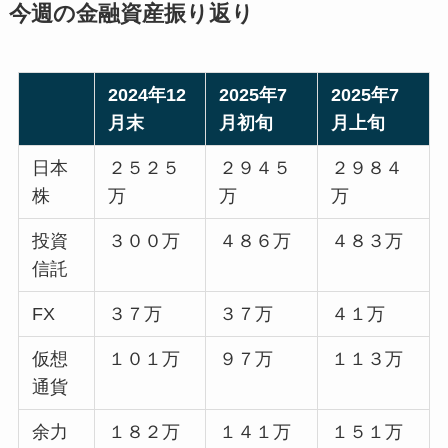
今週の金融資産振り返り
2024年12
2025年7
2025年7
月末
月初旬
月上旬
日本
２５２５
２９４５
２９８４
株
万
万
万
投資
３００万
４８６万
４８３万
信託
FX
３７万
３７万
４１万
仮想
１０１万
９７万
１１３万
通貨
余力
１８２万
１４１万
１５１万