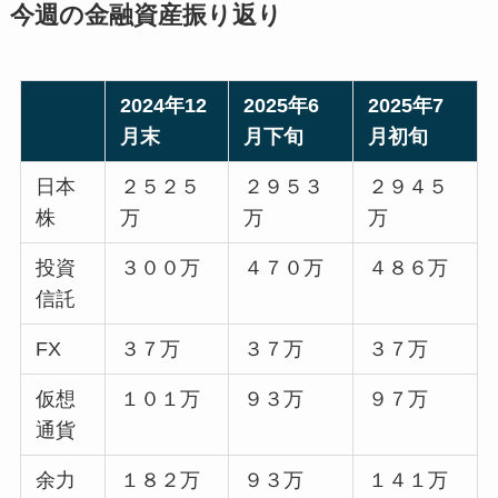
今週の金融資産振り返り
2024年12
2025年6
2025年7
月末
月下旬
月初旬
日本
２５２５
２９５３
２９４５
株
万
万
万
投資
３００万
４７０万
４８６万
信託
FX
３７万
３７万
３７万
仮想
１０１万
９３万
９７万
通貨
余力
１８２万
９３万
１４１万