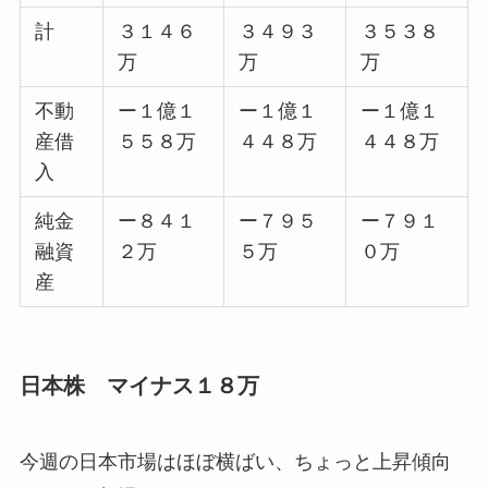
計
３１４６
３４９３
３５３８
万
万
万
不動
ー１億１
ー１億１
ー１億１
産借
５５８万
４４８万
４４８万
入
純金
ー８４１
ー７９５
ー７９１
融資
２万
５万
０万
産
日本株 マイナス１８万
今週の日本市場はほぼ横ばい、ちょっと上昇傾向