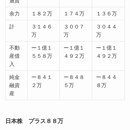
通貨
余力
１８２万
１７４万
１３６万
計
３１４６
３００７
３０４４
万
万
万
不動
ー１億１
ー１億１
ー１億１
産借
５５８万
４９２万
４９２万
入
純金
ー８４１
ー８４８
ー８４４
融資
２万
５万
８万
産
日本株 プラス８８万